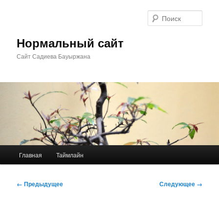
Перейти
к
Поис
основному
содержимому
Нормальный сайт
Сайт Садиева Бауыржана
Главное
Главная
Таймлайн
меню
Навигация
← Предыдущее
Следующее →
по
изображениям