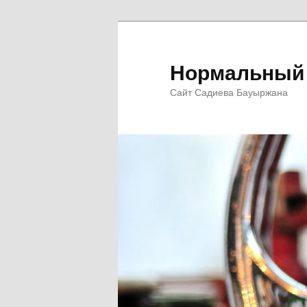
Перейти
к
основному
Нормальный 
содержимому
Сайт Садиева Бауыржана