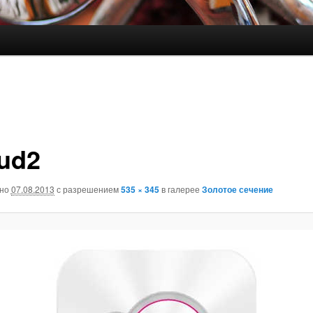
oud2
ано
07.08.2013
с разрешением
535 × 345
в галерее
Золотое сечение