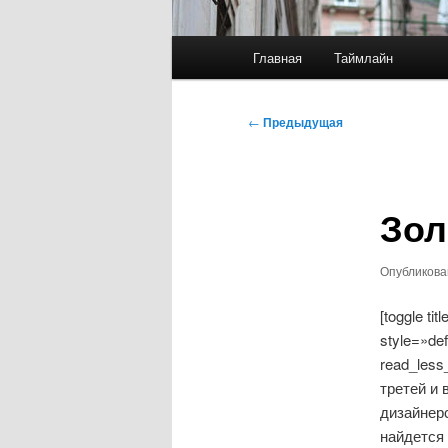
Главное
Главная
Таймлайн
меню
Навигация
←
Предыдущая
по
записям
Зол
Опубликов
[toggle t
style=»de
read_less
третей и 
дизайнерс
найдется 