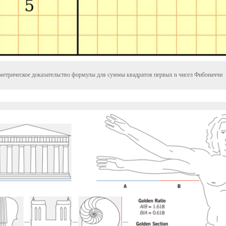
метрическое доказательство формулы для суммы квадратов первых n чисел Фибоначчи