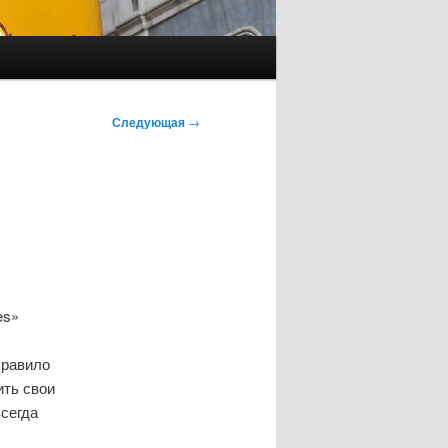
Следующая
→
es»
правило
ить свои
всегда