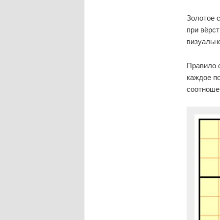
Золотое 
при вёрст
визуально
Правило 
каждое п
соотношен