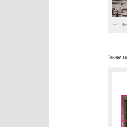
Пан
Тайная в