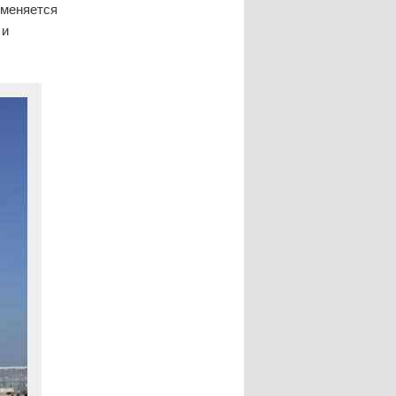
именяется
 и