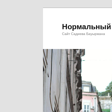
Перейти
к
основному
Нормальный 
содержимому
Сайт Садиева Бауыржана