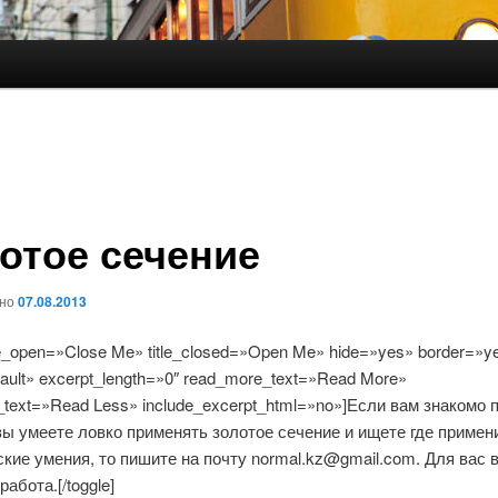
отое сечение
ано
07.08.2013
itle_open=»Close Me» title_closed=»Open Me» hide=»yes» border=»y
fault» excerpt_length=»0″ read_more_text=»Read More»
_text=»Read Less» include_excerpt_html=»no»]Если вам знакомо 
вы умеете ловко применять золотое сечение и ищете где примен
кие умения, то пишите на почту normal.kz@gmail.com. Для вас 
работа.[/toggle]