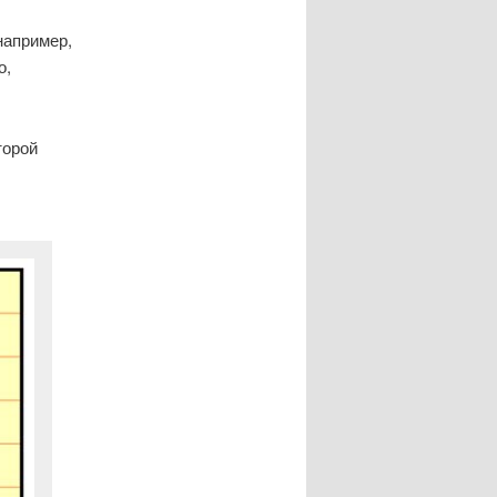
например,
о,
торой