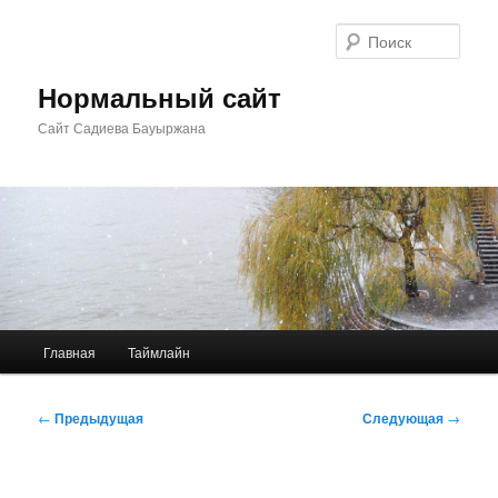
Перейти
к
Поис
основному
содержимому
Нормальный сайт
Сайт Садиева Бауыржана
Главное
Главная
Таймлайн
меню
Навигация
←
Предыдущая
Следующая
→
по
записям