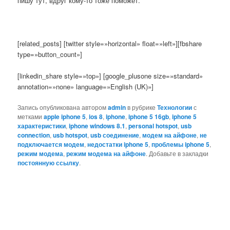
пишу тут, вдруг кому-то тоже поможет.
[related_posts] [twitter style=»horizontal» float=»left»][fbshare
type=»button_count»]
[linkedin_share style=»top»] [google_plusone size=»standard»
annotation=»none» language=»English (UK)»]
Запись опубликована автором
admin
в рубрике
Технологии
с
метками
apple iphone 5
,
ios 8
,
iphone
,
iphone 5 16gb
,
iphone 5
характеристики
,
iphone windows 8.1
,
personal hotspot
,
usb
connection
,
usb hotspot
,
usb соединение
,
модем на айфоне
,
не
подключается модем
,
недостатки iphone 5
,
проблемы iphone 5
,
режим модема
,
режим модема на айфоне
. Добавьте в закладки
постоянную ссылку
.