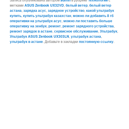
admin
Технологии
метками
ASUS Zenbook UX32VD
,
белый ветер
,
белый ветер
астана
,
зарядка асус
,
зарядное устройство
,
какой ультрабук
купить
,
купить ультрабук казахстан
,
можно ли добавить 8 гб
оперативки на ультрабук асус
,
можно ли поставить больше
оперативку на зенбук
,
ремонт
,
ремонт зарядного устройства
,
ремонт зарядок в астане
,
сервисное обслуживание
,
Ультрабук
,
Ультрабук ASUS Zenbook UX303LN
,
ультрабук астана
,
ультрабук в астане
. Добавьте в закладки
постоянную ссылку
.