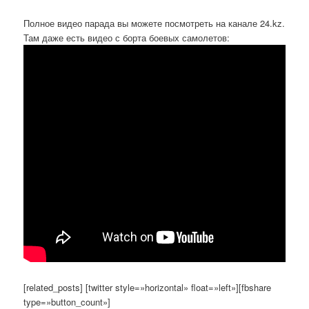
Полное видео парада вы можете посмотреть на канале 24.kz.
Там даже есть видео с борта боевых самолетов:
[related_posts] [twitter style=»horizontal» float=»left»][fbshare
type=»button_count»]