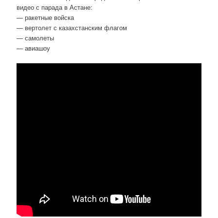
видео с парада в Астане:
— ракетные войска
— вертолет с казахстанским флагом
— самолеты
— авиашоу