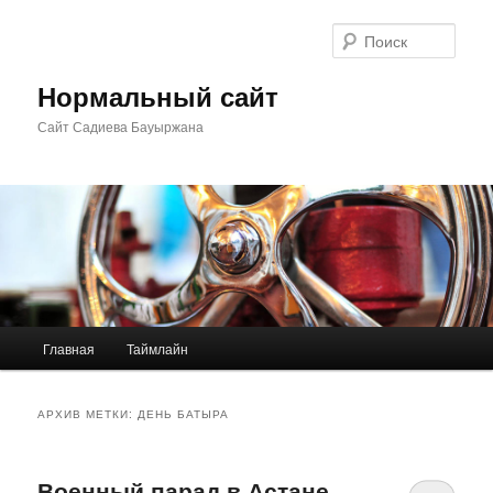
Перейти
Перейти
к
к
Поис
основному
дополнительному
содержимому
содержимому
Нормальный сайт
Сайт Садиева Бауыржана
Главное
Главная
Таймлайн
меню
АРХИВ МЕТКИ:
ДЕНЬ БАТЫРА
Военный парад в Астане.