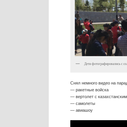
Дети фотографировались с со
Снял немного видео на пара
— ракетные войска
— вертолет с казахстански
— самолеты
— авиашоу