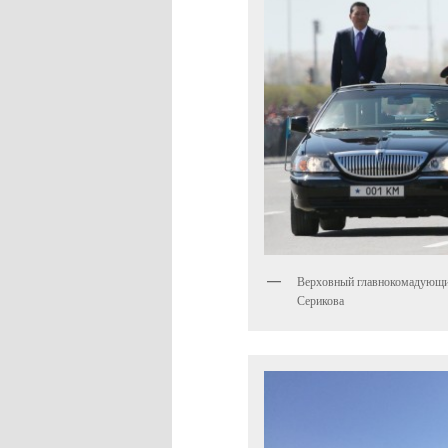
Верховный главнокомадующий 
Серикова