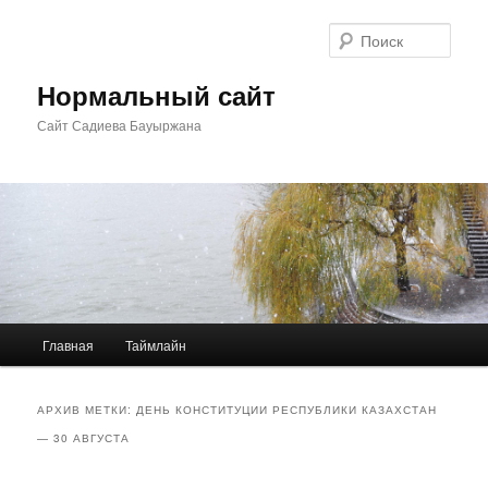
Перейти
Перейти
к
к
Поис
основному
дополнительному
содержимому
содержимому
Нормальный сайт
Сайт Садиева Бауыржана
Главное
Главная
Таймлайн
меню
АРХИВ МЕТКИ:
ДЕНЬ КОНСТИТУЦИИ РЕСПУБЛИКИ КАЗАХСТАН
— 30 АВГУСТА