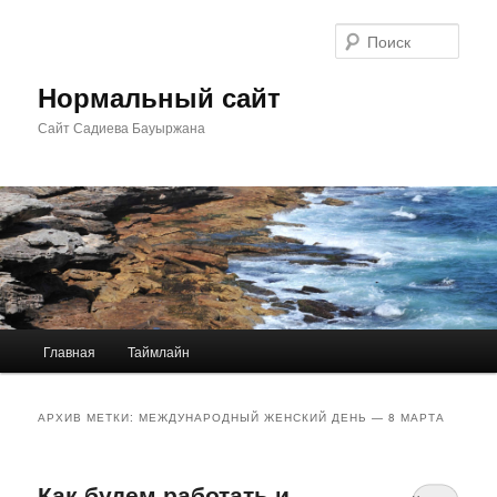
Перейти
Перейти
к
к
Поис
основному
дополнительному
содержимому
содержимому
Нормальный сайт
Сайт Садиева Бауыржана
Главное
Главная
Таймлайн
меню
АРХИВ МЕТКИ:
МЕЖДУНАРОДНЫЙ ЖЕНСКИЙ ДЕНЬ — 8 МАРТА
Как будем работать и