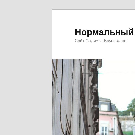
Перейти
Перейти
к
к
основному
дополнительному
Нормальный 
содержимому
содержимому
Сайт Садиева Бауыржана