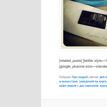
[related_posts] [twitter style=
[google_plusone size=»standa
Рубрика:
Про людей
|
Метки:
jam t
в казахстане
,
заведения на кург
кафе рядом с дастарханом
,
кург