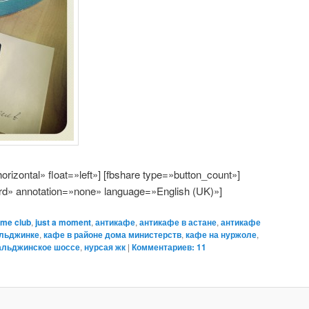
»horizontal» float=»left»] [fbshare type=»button_count»]
rd» annotation=»none» language=»English (UK)»]
ime club
,
just a moment
,
антикафе
,
антикафе в астане
,
антикафе
альджинке
,
кафе в районе дома министерств
,
кафе на нуржоле
,
альджинское шоссе
,
нурсая жк
|
Комментариев: 11