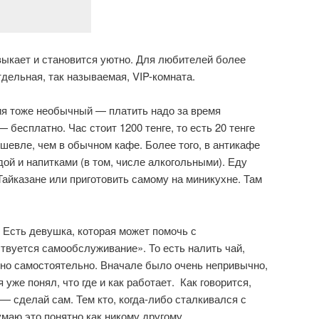
выкает и становится уютно. Для любителей более
дельная, так называемая, VIP-комната.
ия тоже необычный — платить надо за время
 бесплатно. Час стоит 1200 тенге, то есть 20 тенге
шевле, чем в обычном кафе. Более того, в антикафе
ой и напитками (в том, числе алкогольными). Еду
Тайказане или приготовить самому на миникухне. Там
Есть девушка, которая может помочь с
твуется самообслуживание». То есть налить чай,
но самостоятельно. Вначале было очень непривычно,
я уже понял, что где и как работает. Как говорится,
 сделай сам. Тем кто, когда-либо сталкивался с
маю это понятно как никому другому.