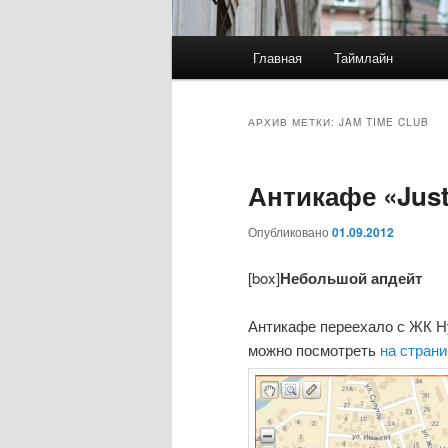
Главное
Главная
Таймлайн
меню
АРХИВ МЕТКИ:
JAM TIME CLUB
Антикафе «Jus
Опубликовано
01.09.2012
[box]
Небольшой апдейт
Антикафе переехало с ЖК Н
можно посмотреть
на страни