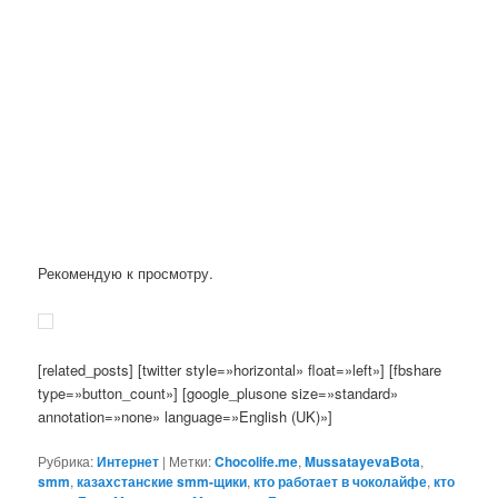
Рекомендую к просмотру.
[related_posts] [twitter style=»horizontal» float=»left»] [fbshare
type=»button_count»] [google_plusone size=»standard»
annotation=»none» language=»English (UK)»]
Рубрика:
Интернет
|
Метки:
Chocolife.me
,
MussatayevaBota
,
smm
,
казахстанские smm-щики
,
кто работает в чоколайфе
,
кто