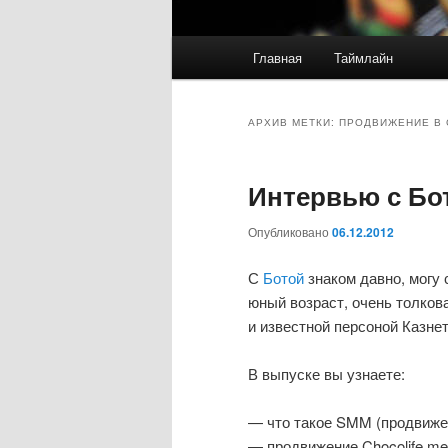
Главное
Главная
Таймлайн
меню
АРХИВ МЕТКИ:
ПРОДВИЖЕНИЕ В 
Интервью с Бо
Опубликовано
06.12.2012
С
Ботой
знаком давно, могу 
юный возраст, очень толков
и известной персоной Казнет
В выпуске вы узнаете:
— что такое SMM (продвиже
— продвижение Chocolife.me