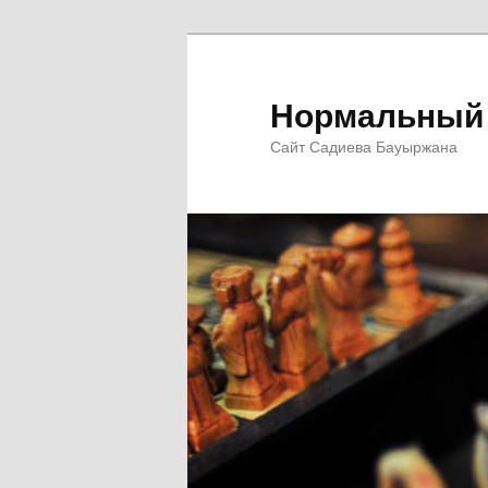
Перейти
Перейти
к
к
основному
дополнительному
Нормальный 
содержимому
содержимому
Сайт Садиева Бауыржана