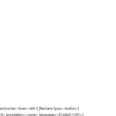
horizontal» float=»left»] [fbshare type=»button»]
rd» annotation=»none» language=»English (UK)»]