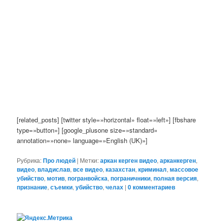
[related_posts] [twitter style=»horizontal» float=»left»] [fbshare
type=»button»] [google_plusone size=»standard»
annotation=»none» language=»English (UK)»]
Рубрика:
Про людей
|
Метки:
аркан керген видео
,
арканкерген
,
видео
,
владислав
,
все видео
,
казахстан
,
криминал
,
массовое
убийство
,
мотив
,
погранвойска
,
пограничники
,
полная версия
,
признание
,
съемки
,
убийство
,
челах
|
0 комментариев