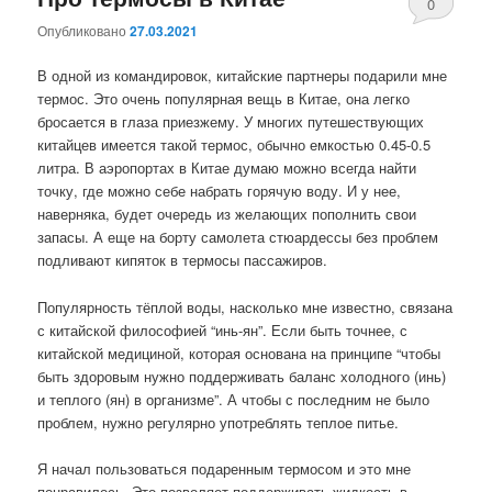
0
Опубликовано
27.03.2021
комментари
В одной из командировок, китайские партнеры подарили мне
термос. Это очень популярная вещь в Китае, она легко
бросается в глаза приезжему. У многих путешествующих
китайцев имеется такой термос, обычно емкостью 0.45-0.5
литра. В аэропортах в Китае думаю можно всегда найти
точку, где можно себе набрать горячую воду. И у нее,
наверняка, будет очередь из желающих пополнить свои
запасы. А еще на борту самолета стюардессы без проблем
подливают кипяток в термосы пассажиров.
Популярность тёплой воды, насколько мне известно, связана
с китайской философией “инь-ян”. Если быть точнее, с
китайской медициной, которая основана на принципе “чтобы
быть здоровым нужно поддерживать баланс холодного (инь)
и теплого (ян) в организме”. А чтобы с последним не было
проблем, нужно регулярно употреблять теплое питье.
Я начал пользоваться подаренным термосом и это мне
понравилось. Это позволяет поддерживать жидкость в