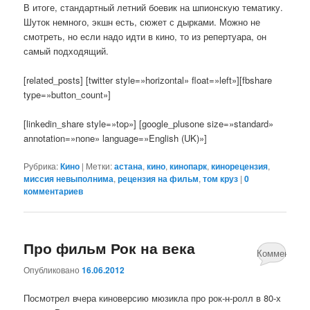
В итоге, стандартный летний боевик на шпионскую тематику.
Шуток немного, экшн есть, сюжет с дырками. Можно не
смотреть, но если надо идти в кино, то из репертуара, он
самый подходящий.
[related_posts] [twitter style=»horizontal» float=»left»][fbshare
type=»button_count»]
[linkedin_share style=»top»] [google_plusone size=»standard»
annotation=»none» language=»English (UK)»]
Рубрика:
Кино
|
Метки:
астана
,
кино
,
кинопарк
,
кинорецензия
,
миссия невыполнима
,
рецензия на фильм
,
том круз
|
0
комментариев
Про фильм Рок на века
Комментари
Опубликовано
16.06.2012
4
Посмотрел вчера киноверсию мюзикла про рок-н-ролл в 80-х