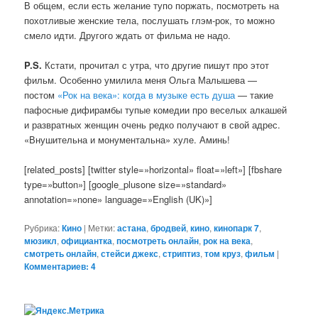
В общем, если есть желание тупо поржать, посмотреть на
похотливые женские тела, послушать глэм-рок, то можно
смело идти. Другого ждать от фильма не надо.
P.S.
Кстати, прочитал с утра, что другие пишут про этот
фильм. Особенно умилила меня Ольга Малышева —
постом
«Рок на века»: когда в музыке есть душа
— такие
пафосные дифирамбы тупые комедии про веселых алкашей
и развратных женщин очень редко получают в свой адрес.
«Внушительна и монументальна» хуле. Аминь!
[related_posts] [twitter style=»horizontal» float=»left»] [fbshare
type=»button»] [google_plusone size=»standard»
annotation=»none» language=»English (UK)»]
Рубрика:
Кино
|
Метки:
астана
,
бродвей
,
кино
,
кинопарк 7
,
мюзикл
,
официантка
,
посмотреть онлайн
,
рок на века
,
смотреть онлайн
,
стейси джекс
,
стриптиз
,
том круз
,
фильм
|
Комментариев: 4