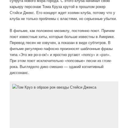
супруга нового мэра города. С этого клуба начинал свою
карьеру персонаж Тома Круза крутой в прошлом рокер
Стэйси Джекс. Его концерт ждет хозяин клуба, потому что у
клуба не только проблемы с властями, но серьезные убытки.
В фильме, как положено мюзиклу, постоянно поют. Причем
поют известные хиты, которые больше известны в Америке.
Перевод песен не озвучен, а показан в виде субтитров. В
фильме регулярно пафосно произносят шаблонные фразы
типа «Это же ро-о-ок!» и яростно ругают «попсу» и «рэп».
При этом поют исключительно «попсовые» песни из глэм-
рока. Выглядело дико смешно — эдакий когнитивный
диссонанс.