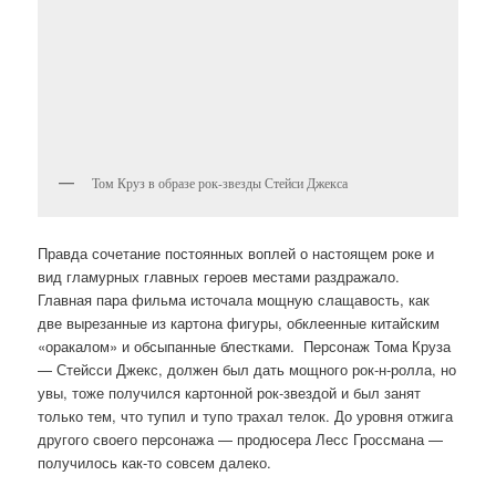
Том Круз в образе рок-звезды Стейси Джекса
Правда сочетание постоянных воплей о настоящем роке и
вид гламурных главных героев местами раздражало.
Главная пара фильма источала мощную слащавость, как
две вырезанные из картона фигуры, обклеенные китайским
«оракалом» и обсыпанные блестками. Персонаж Тома Круза
— Стейсси Джекс, должен был дать мощного рок-н-ролла, но
увы, тоже получился картонной рок-звездой и был занят
только тем, что тупил и тупо трахал телок. До уровня отжига
другого своего персонажа — продюсера Лесс Гроссмана —
получилось как-то совсем далеко.