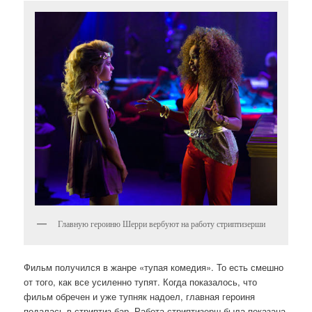
Главную героиню Шерри вербуют на работу стриптизерши
Фильм получился в жанре «тупая комедия». То есть смешно
от того, как все усиленно тупят. Когда показалось, что
фильм обречен и уже тупняк надоел, главная героиня
подалась в стриптиз-бар. Работа стриптизерш была показана