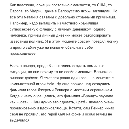
Как положено, локации постоянно сменяются, то США, то
Европа, то Магриб, даже в Белоруссию якобы заглянули. Но
все эти метания связаны с довольно странными причинами.
Например, надо вытащить из частного хранилища
суперсекретную флешку с личным дневником одного
человека, причем личный дневник может разблокировать
известный политик. Я в этом моменте совсем потерял логику
и просто забил уже на попытки объяснить себе
происходящее.
Насчет юмора, вроде бы пытались создать комичные
ситуации, но они почему-то не особо смешные. Возможно,
виноват дубляж. Я смеялся ровно один раз — в моменте с
компьютерной игрой Halo. Ну еще поржал над созвучием
фамилии героя Джереми Реннера с местным обращением.
Когда к нему обращались, его фамилия «Брандт» звучала
как «брат». «Нам нужно это сделать, брат!» звучало очень
проникновенно и вдохновляюще. Кстати, сам Реннер никак
себя не проявил, его герой был на фоне и особо ничем не
выделялся.