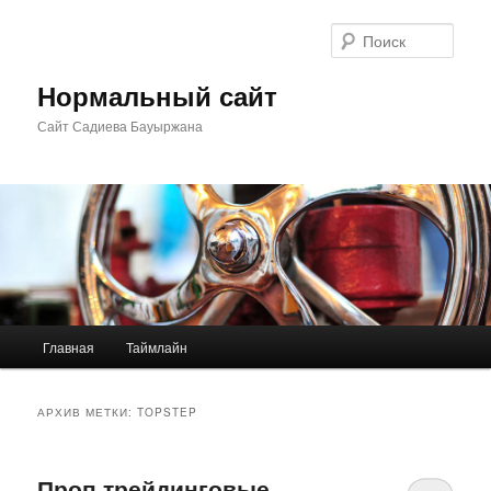
Перейти
Перейти
к
к
Поис
основному
дополнительному
содержимому
содержимому
Нормальный сайт
Сайт Садиева Бауыржана
Главное
Главная
Таймлайн
меню
АРХИВ МЕТКИ:
TOPSTEP
Проп трейдинговые