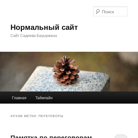
Перейти
Перейти
к
к
Поис
основному
дополнительному
содержимому
содержимому
Нормальный сайт
Сайт Садиева Бауыржана
Главное
Главная
Таймлайн
меню
АРХИВ МЕТКИ:
ПЕРЕГОВОРЫ
Памятка по переговорам