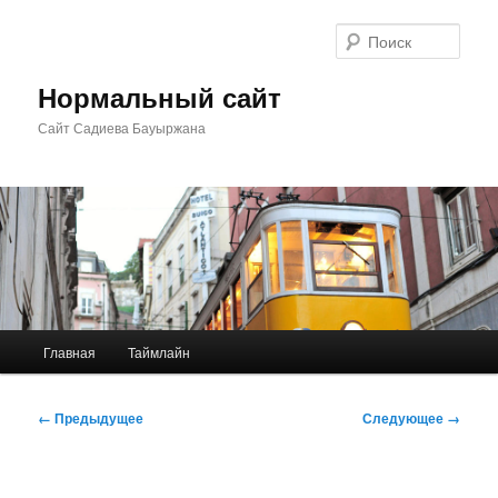
Перейти
к
Поис
основному
содержимому
Нормальный сайт
Сайт Садиева Бауыржана
Главное
Главная
Таймлайн
меню
Навигация
← Предыдущее
Следующее →
по
изображениям