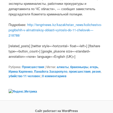
эксперты криминалисты, работники прокуратуры и
департамента по ЧС области», — сообщил заместитель
председателя Комитета криминальной полиции.
Подробнее:
http://tengrinews.kz/kazakhstan_news/kolichestvo-
pogibshih-v-almatinskoy-oblasti-vyiroslo-do-11-chelovek—
218788/
[related_posts] [twitter style=»horizontal» float=»left»] [fbshare
type=»button_count»] [google_plusone size=»standard»
annotation=»none» language=»English (UK)»]
Рубрика:
Происшествия
|
Метки:
алматы
,
браконьеры
,
егерь
,
Ирина Карпенко
,
Панайота Захаропуло
,
происшествия
,
резня
,
убийство 11 человек
|
0 комментариев
Сайт работает на WordPress