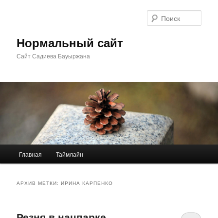
Перейти
Перейти
к
к
Поис
основному
дополнительному
содержимому
содержимому
Нормальный сайт
Сайт Садиева Бауыржана
Главное
Главная
Таймлайн
меню
АРХИВ МЕТКИ:
ИРИНА КАРПЕНКО
Резня в нацпарке