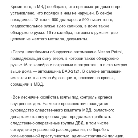
Кроме того, в МВД сообщают, что при осмотре дома егеря
установлено, что порядок в нем не нарушен. В сейфе
находилось 12 тысяч 600 долларов и 500 тысяч тенге,
гладкоствольное ружье 12-го калибра, в доме также
обнаружено ружье 16-го калибра, патроны к ружьям, две
цепочки из желтого металла, документы.
«Перед шлагбаумом обнаружена автомашина Nissan Patrol,
принадлежащая сыну егеря, в которой также обнаружено
ружье 16-го калибра с патронами и патронташ, а в ста метрах
выше дома — автомашина ВАЗ-2121. В салоне автомашин
имеются пятна темно-бурого цвета, похожие на кровь», —
сообщили в МВД.
«Все лесничие хозяйства взяты под контроль органов
внутренних дел. На месте происшествия находится
руководство следственного комитета МВД, областного
департамента внутренних дел, продолжают работать
следственно-оперативные группы ДВД, в том числе
сотрудники управлений расследования, по борьбе с
организованной преступностью, административной полиции,