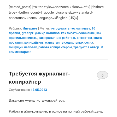
[related_posts] [twitter style=»horizontal» float=»left»] [fbshare
type=»button_count»] [google_plusone size=»standard»
annotation=»none» language=»English (UK)»]
Рубрика:
Интернет
|
Метки:
+что делать +если пишет
,
10
правил
,
greenpr
,
Дамир Халилов
,
как писать сочинение
,
как
правильно писать
,
как правильно работать с текстом
,
книга
про smm
,
копирайтинг
,
маркетинг в социальных сетях
,
пишущий человек
,
работа копирайтером
,
требуется автор
|
0
комментариев
Требуется журналист-
0
копирайтер
комментари
Опубликовано
13.05.2013
Вакансия журналиста-копирайтера.
Работа в айти-компании, в офисе на полный рабочий день.