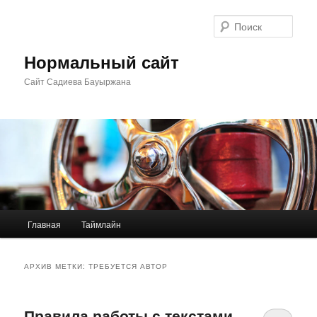
Перейти
Перейти
к
к
Поис
основному
дополнительному
содержимому
содержимому
Нормальный сайт
Сайт Садиева Бауыржана
Главное
Главная
Таймлайн
меню
АРХИВ МЕТКИ:
ТРЕБУЕТСЯ АВТОР
Правила работы с текстами