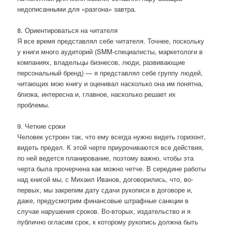
недописанными для «разгона» завтра.
8. Ориентироваться на читателя
Я все время представлял себе читателя. Точнее, поскольку
у книги много аудиторий (SMM-специалисты, маркетологи в
компаниях, владельцы бизнесов, люди, развивающие
персональный бренд) — я представлял себе группу людей,
читающих мою книгу и оценивал насколько она им понятна,
близка, интересна и, главное, насколько решает их
проблемы.
9. Четкие сроки
Человек устроен так, что ему всегда нужно видеть горизонт,
видеть предел. К этой черте приурочиваются все действия,
по ней ведется планирование, поэтому важно, чтобы эта
черта была прочерчена как можно четче. В середине работы
над книгой мы, с Михаил Иванов, договорились, что, во-
первых, мы закрепим дату сдачи рукописи в договоре и,
даже, предусмотрим финансовые штрафные санкции в
случае нарушения сроков. Во-вторых, издательство и я
публично огласим срок, к которому рукопись должна быть