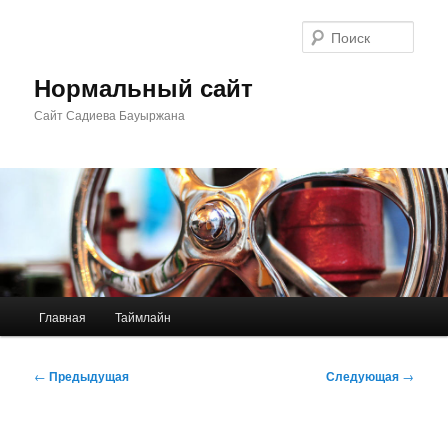
Перейти
к
Поис
основному
содержимому
Нормальный сайт
Сайт Садиева Бауыржана
Главное
Главная
Таймлайн
меню
Навигация
←
Предыдущая
Следующая
→
по
записям