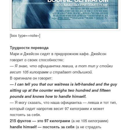
[box type=»note»]
Трудности перевода
Мари и Джейсон сидят в придорожном кафе. Джейсон
говорит о своих способностях:
— Я знаю, что официантка левша, а тот тип у стойки
весит 105 килограмм и страдает отдышкой.
В оригинале он говорит:
— I can tell you that our waitress is left-handed and the guy
sitting up at the counter weighs two hundred and fifteen
pounds and knows how to handle himself.
— Я могу сказать, что наша официантка — левша и тот тип,
который сидит напротив весит 97 килограмм и может
постоять за себя.
215 фунтов — это 97 килограмм
(а не 105 килограмм)
handle himself — постоять за себя
(а не страдать