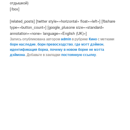
отдышкой)
[/box]
[related_posts] [twitter style=»horizontal» float=»left»] [fbshare
type=»button_count»] [google_plusone size=»standard»
annotation=»none» language=»English (UK)»]
Запись опубликована автором
admin
в рубрике
Кино
с метками
борн наследие
,
борн превосходство
,
где мэтт дэймон
,
идентификация борна
,
почему в новом борне не мэтта
дэймона
. Добавьте в закладки
постоянную ссылку
.