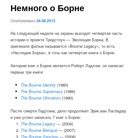
Немного о Борне
Опубликовано
26.08.2012
На следующей неделе на экраны выходит четвертая часть
истории о проекте Тредстоун — Эволюция Борна. В
оригинале фильм называется «Bourne Legacy», то есть
«Наследие Борна», в точь как четвертая книга о Борне.
Автором книг о Борне является Роберт Ладлэм, он написал
первые три книги:
The Bourne Identity
(1980)
The Bourne Supremacy
(1986)
The Bourne Ultimatum
(1990)
После смерти Ладлэма, дело продолжил Эрик ван Ласбадер
и уже успел написать 7 книг о Борне:
The Bourne Legacy
— (2004)
The Bourne Betrayal
— (2007)
The Bourne Sanction
— (2008)